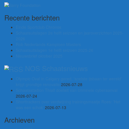
Recente berichten
Einde Sportclub Chronos
Schaatsuitslagen 2e helft seizoen en jaaroverzichten 2025-
2026
Rob Nederlands Kampioen Masters
Schaatsuitslagen 1e helft seizoen 2025-26
Nieuwsbrief oktober 2025
NOS Schaatsnieuws
Olympic Oval in Calgary gered, 'snelste ijsbaan ter wereld'
krijgt grondige renovatie
2026-07-28
Schaatsstadion Thialf doelwit van criminele cyberaanval
2026-07-24
Shorttrackers over verdwijning trainingsmaatje Roes: 'Het
was een schok'
2026-07-13
Archieven