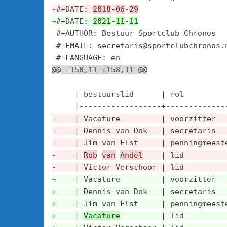
-
#+DATE: 
2018
-
06
-
29
+
#+DATE: 
2021
-
11
-
11
 #+AUTHOR: Bestuur Sportclub Chronos

 #+EMAIL: secretaris@sportclubchronos.n
@@ -158,11 +158,11 @@
     | bestuurslid      | rol          
-
    | Vacature         | voorzitter  
-
    | Dennis van Dok   | secretaris  
-
    | Jim van Elst     | penningmeest
-
    | 
Rob
van
Andel
    | lid         
-
    | Victor Verschoor | lid         
+
    | Vacature         | voorzitter  
+
    | Dennis van Dok   | secretaris  
+
    | Jim van Elst     | penningmeest
+
    | 
Vacature
         | lid         