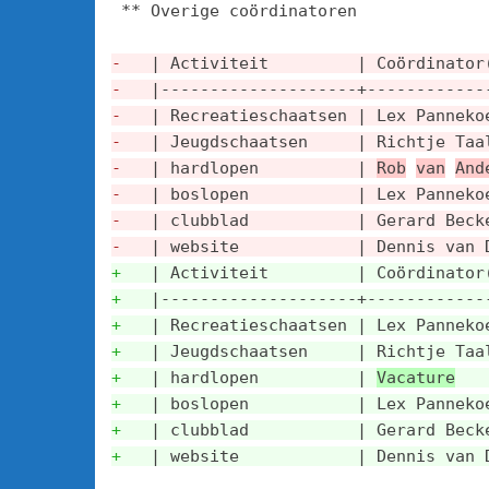
 ** Overige coördinatoren

-
   | Activiteit         | Coördinator
-
   |--------------------+------------
-
   | Recreatieschaatsen | Lex Panneko
-
   | Jeugdschaatsen     | Richtje Taa
-
   | hardlopen          | 
Rob
van
And
-
   | boslopen           | Lex Panneko
-
   | clubblad           | Gerard Beck
-
   | website            | Dennis van 
+
   | Activiteit         | Coördinator
+
   |--------------------+------------
+
   | Recreatieschaatsen | Lex Panneko
+
   | Jeugdschaatsen     | Richtje Taa
+
   | hardlopen          | 
Vacature
   
+
   | boslopen           | Lex Panneko
+
   | clubblad           | Gerard Beck
+
   | website            | Dennis van 