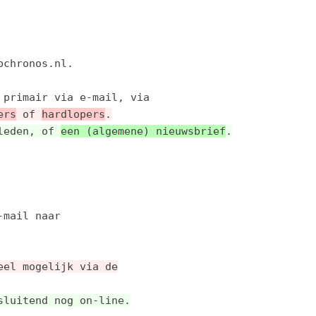
chronos.nl.

ers
 of 
hardlopers
.
leden, of 
een (algemene) nieuwsbrief
.
mail naar

eel mogelijk via de
sluitend nog on-line.