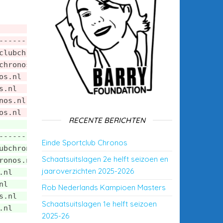
               |
---------------|
clubchronos.nl |
chronos.nl     |
os.nl          |
s.nl           |
nos.nl         |
os.nl          |
RECENTE BERICHTEN
             |
-------------|
Einde Sportclub Chronos
ubchronos.nl |
Schaatsuitslagen 2e helft seizoen en
ronos.nl     |
jaaroverzichten 2025-2026
.nl          |
nl           |
Rob Nederlands Kampioen Masters
s.nl         |
Schaatsuitslagen 1e helft seizoen
.nl          |
2025-26