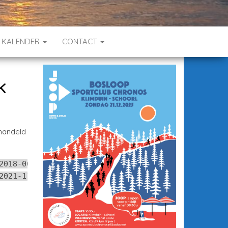
KALENDER
CONTACT
k
handeld
2018-06-29 17:21:03.813997749 +0200
2021-11-11 22:17:30.680736949 +0100