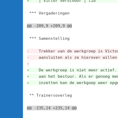
+
    | Victor Verschoor | lid         
 *** Vergaderingen

@@ -209,9 +209,9 @@
 *** Samenstelling

-
    Trekker van de werkgroep is Victo
-
    aansluiten als ze hierover willen
-
+
    De werkgroep is niet meer actief.
+
    aan het bestuur. Als er genoeg me
+
    inzetten kan de werkgoep weer opg
 ** Trainersoverleg

@@ -235,14 +235,14 @@