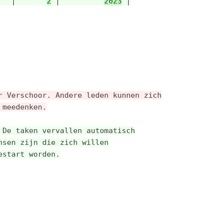
   |       
2
 |          
2023
 |
r Verschoor. Andere leden kunnen zich
 meedenken.
 De taken vervallen automatisch
nsen zijn die zich willen
estart worden.