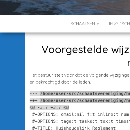
SCHAATSEN
JEUGDSC
Voorgestelde wijz
Het bestuur stelt voor dat de volgende wijzigin
en bekrachtigd door de leden.
--- 
/home/user/src/schaatsvereniging/h
+++ 
/home/user/src/schaatsvereniging/h
@@ -3,7 +3,7 @@
 #+OPTIONS: email:nil f:t inline:t num
 #+OPTIONS: tags:t tasks:t tex:t timest