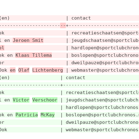
(en)                    | contact                 
----------------------
--
+-------------------------
ek                      | recreatieschaatsen@sport
l en 
Jeroen Smit
        | jeugdschaatsen@sportclub
el
                      | hardlopen@sportclubchron
ek en 
Klaas Tillema
     | boslopen@sportclubchrono
er                      | dweilpauze@sportclubchro
Dok 
en
Olaf
Lichtenberg
 | webmaster@sportclubchron
(en)                  | contact                   
----------------------+---------------------------
ek                    | recreatieschaatsen@sportcl
l en 
Victor
Verschoor
 | jeugdschaatsen@sportclubch
                      | hardlopen@sportclubchronos
ek en 
Patricia
McKay
  | boslopen@sportclubchronos.
er                    | dweilpauze@sportclubchrono
Dok                   | webmaster@sportclubchronos