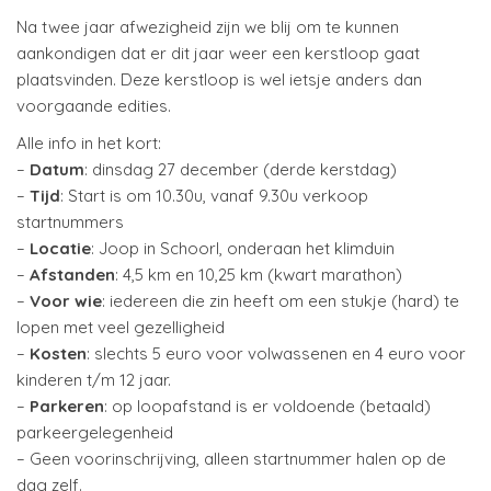
Na twee jaar afwezigheid zijn we blij om te kunnen
aankondigen dat er dit jaar weer een kerstloop gaat
plaatsvinden. Deze kerstloop is wel ietsje anders dan
voorgaande edities.
Alle info in het kort:
–
Datum
: dinsdag 27 december (derde kerstdag)
–
Tijd
: Start is om 10.30u, vanaf 9.30u verkoop
startnummers
–
Locatie
: Joop in Schoorl, onderaan het klimduin
–
Afstanden
: 4,5 km en 10,25 km (kwart marathon)
–
Voor wie
: iedereen die zin heeft om een stukje (hard) te
lopen met veel gezelligheid
–
Kosten
: slechts 5 euro voor volwassenen en 4 euro voor
kinderen t/m 12 jaar.
–
Parkeren
: op loopafstand is er voldoende (betaald)
parkeergelegenheid
– Geen voorinschrijving, alleen startnummer halen op de
dag zelf.