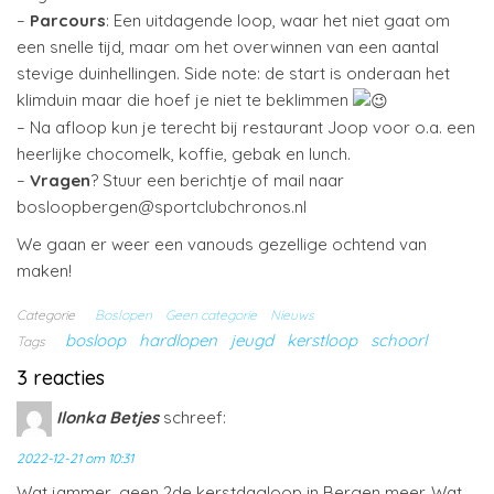
–
Parcours
: Een uitdagende loop, waar het niet gaat om
een snelle tijd, maar om het overwinnen van een aantal
stevige duinhellingen. Side note: de start is onderaan het
klimduin maar die hoef je niet te beklimmen
– Na afloop kun je terecht bij restaurant Joop voor o.a. een
heerlijke chocomelk, koffie, gebak en lunch.
–
Vragen
? Stuur een berichtje of mail naar
bosloopbergen@sportclubchronos.nl
We gaan er weer een vanouds gezellige ochtend van
maken!
Categorie
Boslopen
Geen categorie
Nieuws
bosloop
hardlopen
jeugd
kerstloop
schoorl
Tags
3 reacties
Ilonka Betjes
schreef:
2022-12-21 om 10:31
Wat jammer, geen 2de kerstdagloop in Bergen meer. Wat