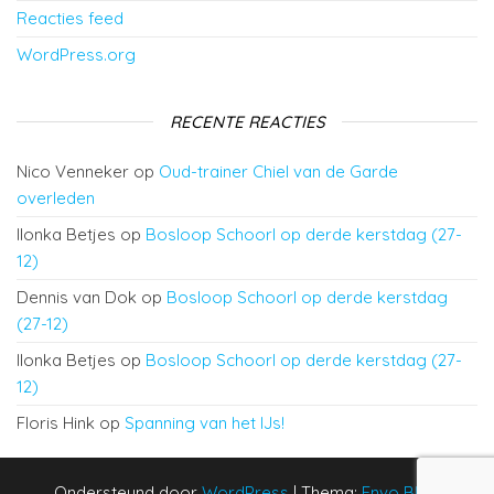
Reacties feed
WordPress.org
RECENTE REACTIES
Nico Venneker
op
Oud-trainer Chiel van de Garde
overleden
Ilonka Betjes
op
Bosloop Schoorl op derde kerstdag (27-
12)
Dennis van Dok
op
Bosloop Schoorl op derde kerstdag
(27-12)
Ilonka Betjes
op
Bosloop Schoorl op derde kerstdag (27-
12)
Floris Hink
op
Spanning van het IJs!
Ondersteund door
WordPress
|
Thema:
Envo Blog