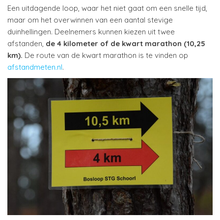
Een uitdagende loop, waar het niet gaat om een snelle tijd,
maar om het overwinnen van een aantal stevige
duinhellingen. Deelnemers kunnen kiezen uit twee
afstanden,
de 4 kilometer of de kwart marathon (10,25
km).
De route van de kwart marathon is te vinden op
afstandmeten.nl
.