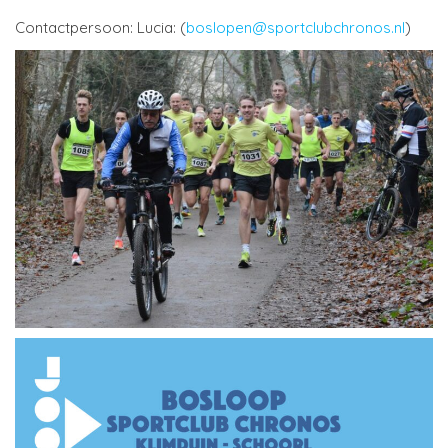
Contactpersoon: Lucia: (
boslopen@sportclubchronos.nl
)