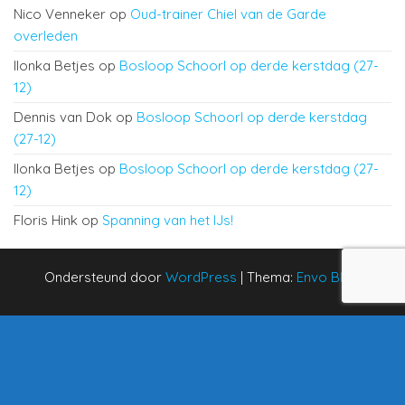
Nico Venneker
op
Oud-trainer Chiel van de Garde
overleden
Ilonka Betjes
op
Bosloop Schoorl op derde kerstdag (27-
12)
Dennis van Dok
op
Bosloop Schoorl op derde kerstdag
(27-12)
Ilonka Betjes
op
Bosloop Schoorl op derde kerstdag (27-
12)
Floris Hink
op
Spanning van het IJs!
Ondersteund door
WordPress
|
Thema:
Envo Blog