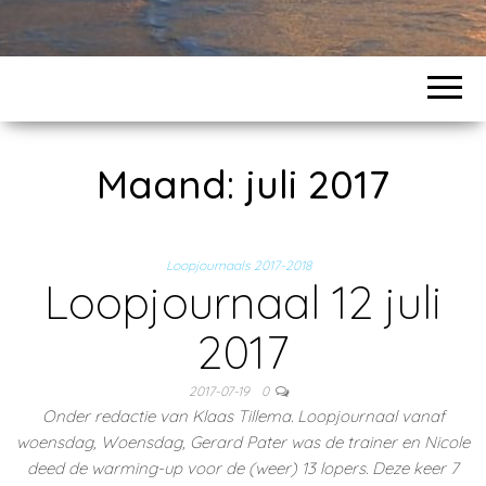
Maand:
juli 2017
Loopjournaals 2017-2018
Loopjournaal 12 juli
2017
2017-07-19
0
Onder redactie van Klaas Tillema. Loopjournaal vanaf
woensdag, Woensdag, Gerard Pater was de trainer en Nicole
deed de warming-up voor de (weer) 13 lopers. Deze keer 7