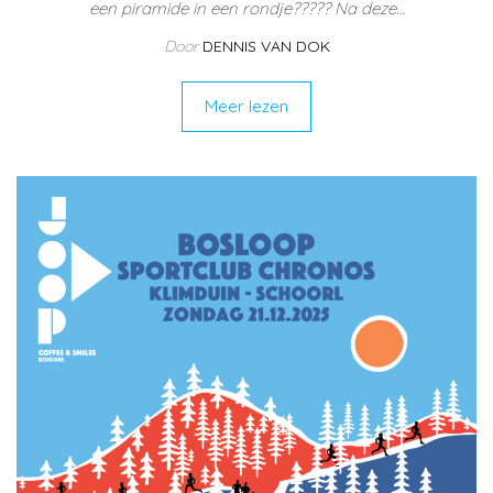
een piramide in een rondje????? Na deze…
Door
DENNIS VAN DOK
Meer lezen