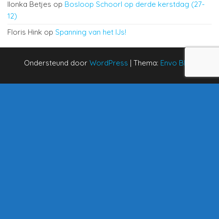
Ilonka Betjes
op
Bosloop Schoorl op derde kerstdag (27-
12)
Floris Hink
op
Spanning van het IJs!
Ondersteund door
WordPress
|
Thema:
Envo Blog