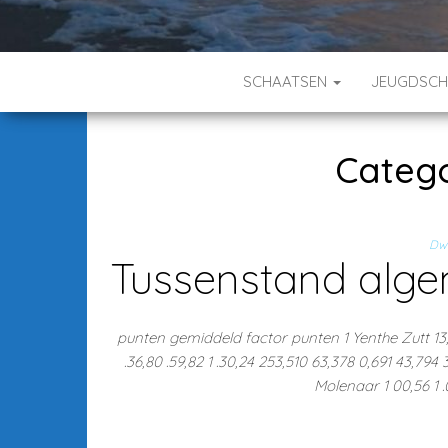
SCHAATSEN
JEUGDSC
Catego
Dw
Tussenstand alg
punten gemiddeld factor punten 1 Yenthe Zutt 13,8
.36,80 .59,82 1 .30,24 253,510 63,378 0,691 43,794
Molenaar 1 00,56 1 .