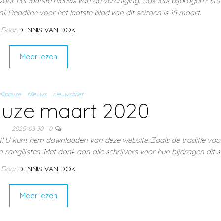
 voor het laatste nieuws van de vereniging. Ook iets bijdragen? Stu
 Deadline voor het laatste blad van dit seizoen is 15 maart.
Door
DENNIS VAN DOK
Meer lezen
ilpauze
Nieuws
nieuwsbrief
auze maart 2020
2020-03-30
0
t! U kunt hem downloaden van deze website. Zoals de traditie voor
 ranglijsten. Met dank aan alle schrijvers voor hun bijdragen dit s
Door
DENNIS VAN DOK
Meer lezen