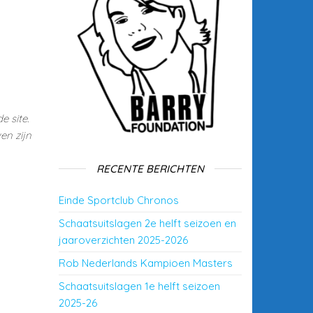
e site.
en zijn
RECENTE BERICHTEN
Einde Sportclub Chronos
Schaatsuitslagen 2e helft seizoen en
jaaroverzichten 2025-2026
Rob Nederlands Kampioen Masters
Schaatsuitslagen 1e helft seizoen
2025-26