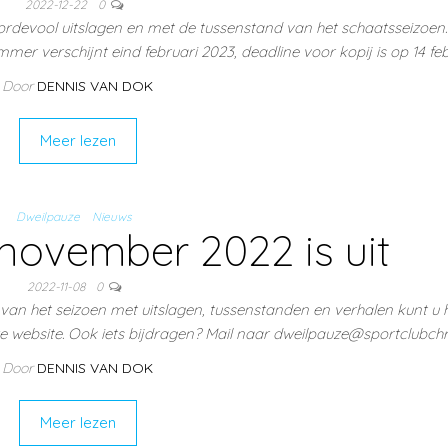
2022-12-22
0
rdevool uitslagen en met de tussenstand van het schaatsseizoen.
mer verschijnt eind februari 2023, deadline voor kopij is op 14 feb
Door
DENNIS VAN DOK
Meer lezen
Dweilpauze
Nieuws
november 2022 is uit
2022-11-08
0
van het seizoen met uitslagen, tussenstanden en verhalen kunt u h
ze website. Ook iets bijdragen? Mail naar dweilpauze@sportclubchr
Door
DENNIS VAN DOK
Meer lezen