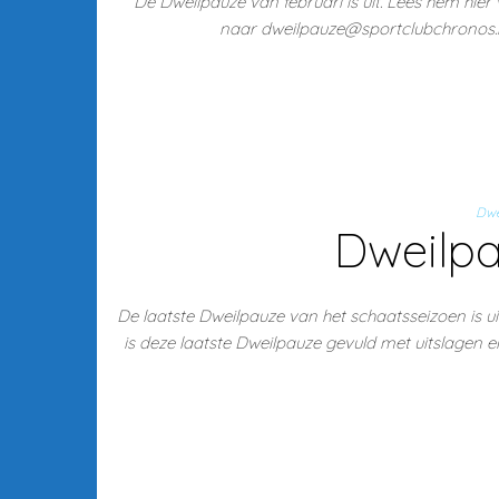
De Dweilpauze van februari is uit. Lees hem hier
naar dweilpauze@sportclubchronos.nl.
Dwe
Dweilp
De laatste Dweilpauze van het schaatsseizoen is ui
is deze laatste Dweilpauze gevuld met uitslagen en