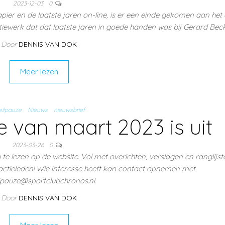
2023-12-03
0
pier en de laatste jaren on-line, is er een einde gekomen aan het o
tiewerk dat dat laatste jaren in goede handen was bij Gerard Beck
Door
DENNIS VAN DOK
Meer lezen
ilpauze
Nieuws
nieuwsbrief
 van maart 2023 is uit
2023-03-26
0
te lezen op de website. Vol met overichten, verslagen en ranglijst
actieleden! Wie interesse heeft kan contact opnemen met
lpauze@sportclubchronos.nl.
Door
DENNIS VAN DOK