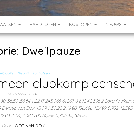
HAATSEN
HARDLOPEN
BOSLOPEN
NIEUWS
rie:
Dweilpauze
eilpauze
Nieuws
schaatsen
emeen clubkampioensc
2023-12-28
0
0 .36,50 .56,54 1 .22,17 245,066 61,267 0,692 42,396 2 Sara Pruikema
 3 Dennis van Dok 45,09 1 .30,22 2 .18,80 136,466 45,489 0,932 42,395 4
02,04 2 .04,21 184,705 61,568 0,705 43,406 5…
Door
JOOP VAN DOK