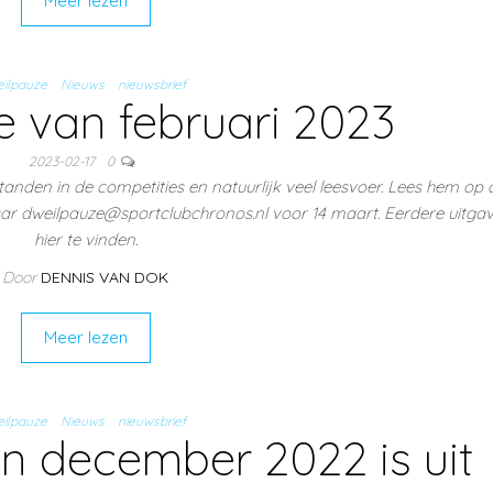
Meer lezen
ilpauze
Nieuws
nieuwsbrief
 van februari 2023
2023-02-17
0
standen in de competities en natuurlijk veel leesvoer. Lees hem op d
naar dweilpauze@sportclubchronos.nl voor 14 maart. Eerdere uitgav
hier te vinden.
Door
DENNIS VAN DOK
Meer lezen
ilpauze
Nieuws
nieuwsbrief
n december 2022 is uit