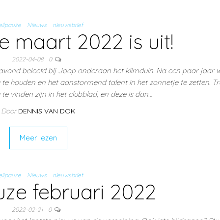
ilpauze
Nieuws
nieuwsbrief
 maart 2022 is uit!
2022-04-08
0
avond beleefd bij Joop onderaan het klimduin. Na een paar jaar 
 te houden en het aanstormend talent in het zonnetje te zetten. Tra
g te vinden zijn in het clubblad, en deze is dan…
Door
DENNIS VAN DOK
Meer lezen
ilpauze
Nieuws
nieuwsbrief
ze februari 2022
2022-02-21
0