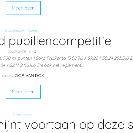
Meer lezen
Dweilpauze
Nieuws
 pupillencompetitie
2023-12-28
0
00 m. punten 1 Sara Pruikema 13,58 36,8 .59,82 1 .30,24 253,510 2
6,54 1 .22,17 245,066 Zie ook het reglement.
Door
JOOP VAN DOK
Meer lezen
Dweilpauze
ijnt voortaan op deze s