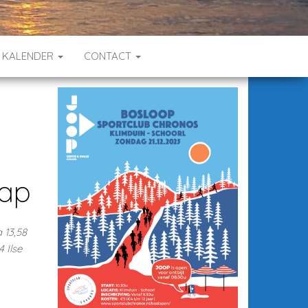
KALENDER
CONTACT
hap
 13,58
 Ilse