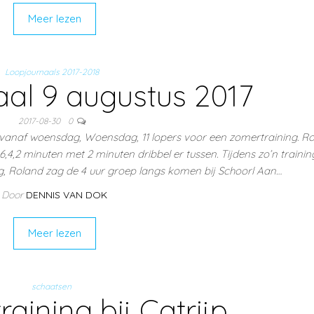
Meer lezen
Loopjournaals 2017-2018
al 9 augustus 2017
2017-08-30
0
 vanaf woensdag, Woensdag, 11 lopers voor een zomertraining. R
6,4,2 minuten met 2 minuten dribbel er tussen. Tijdens zo’n trainin
g, Roland zag de 4 uur groep langs komen bij Schoorl Aan…
Door
DENNIS VAN DOK
Meer lezen
schaatsen
raining bij Catrijp