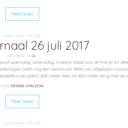
Meer lezen
Loopjournaals 2017-2018
naal 26 juli 2017
2017-08-02
0
vanaf woensdag, Woensdag, 9 lopers. Klaas was de trainer en dee
feningen. (zelfs nog een aantal van Peter van afgelopen maand
edeelte rode pijlen): 400 meter heen en 400 meter terug met de l
Door
DENNIS VAN DOK
Meer lezen
Loopjournaals 2017-2018