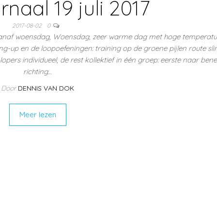
naal 19 juli 2017
2017-08-02
0
 vanaf woensdag, Woensdag, zeer warme dag met hoge temperatuu
ng-up en de loopoefeningen: training op de groene pijlen route sl
opers individueel, de rest kollektief in één groep: eerste naar ben
richting…
Door
DENNIS VAN DOK
Meer lezen