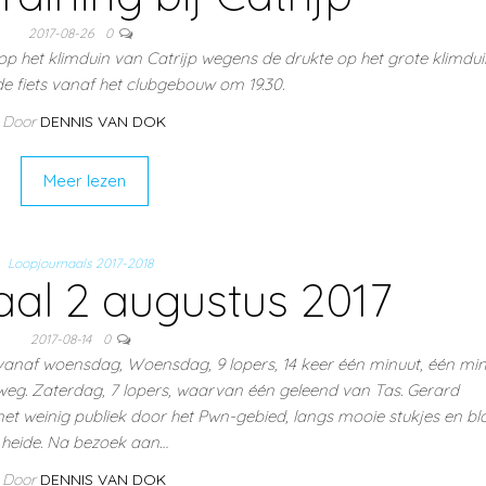
2017-08-26
0
op het klimduin van Catrijp wegens de drukte op het grote klimdu
e fiets vanaf het clubgebouw om 19.30.
Door
DENNIS VAN DOK
Meer lezen
Loopjournaals 2017-2018
al 2 augustus 2017
2017-08-14
0
vanaf woensdag, Woensdag, 9 lopers, 14 keer één minuut, één mi
weg. Zaterdag, 7 lopers, waarvan één geleend van Tas. Gerard
et weinig publiek door het Pwn-gebied, langs mooie stukjes en bl
heide. Na bezoek aan…
Door
DENNIS VAN DOK