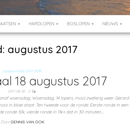
HAATSEN
HARDLOPEN
BOSLOPEN
NIEUWS
d:
augustus 2017
Loopjournaals 2017-2018
al 18 augustus 2017
2017-08-30
0
anaf woensdag, Woensdag, 14 lopers, mooi zweterig weer. Gerard
ooi in bloei staat. Ten tweede voor de ronde: Eerste ronde in een 
e ronde 10k, vierde ronde in 11k+ dat in 30 minuten.…
Door
DENNIS VAN DOK