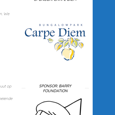
in. We
SPONSOR: BARRY
nuut op
FOUNDATION
oeiende