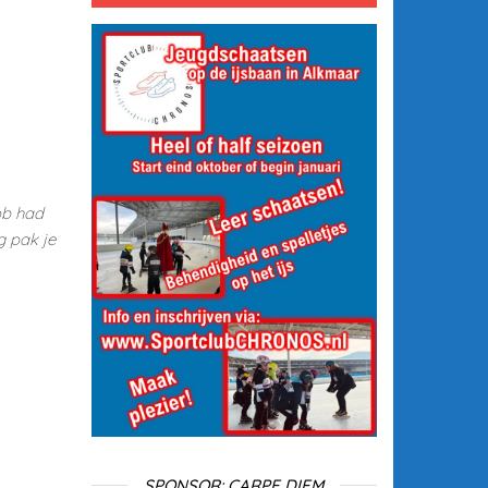
ob had
g pak je
SPONSOR: CARPE DIEM