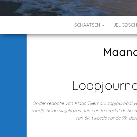
SCHAATSEN
JEUGDSC
Maan
Loopjourna
Onder redactie van Klaas Tillema. Loopjournaal v
rondje heide uitgekozen. Ten eerste omdat de hei m
van 8k, tweede ronde 9k, derd