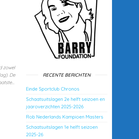
d zowel
ag). De
RECENTE BERICHTEN
aatste…
Einde Sportclub Chronos
Schaatsuitslagen 2e helft seizoen en
jaaroverzichten 2025-2026
Rob Nederlands Kampioen Masters
Schaatsuitslagen 1e helft seizoen
2025-26