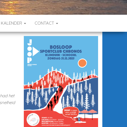
KALENDER
CONTACT
 had het
snelheid