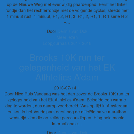
op de Nieuwe Weg met evenwijdig paardenpad: Eerst het linker
rondje dan het rechterrondje met de volgende cyclus, steeds met
1 minuut rust: 1 minuut, R1, 2, R1, 3, R1, 2, R1, 1, R 1 serie R 2
=…
Door
Dennis van Dok
Meer lezen
Loopjournaals 2017-2018
Brooks 10K run ter
gelegenheid van het EK
Atlhletics A’dam
2016-07-14
1
Door Nico Ruis Vandaag was het dan zover de Brooks 10K run ter
gelegenheid van het EK Atlhletics A’dam. Beloofde een warme
dag te worden, dus daarop voorbereid. Was op tijd in Amsterdam
en kon in het Vondelpark eerst nog de officiële halve marathon
wedstrijd zien die op zelfde parcours liepen. Hing hele mooie
internationale…
Door
Dennis van Dok