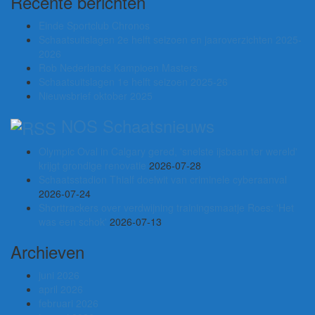
Recente berichten
Einde Sportclub Chronos
Schaatsuitslagen 2e helft seizoen en jaaroverzichten 2025-
2026
Rob Nederlands Kampioen Masters
Schaatsuitslagen 1e helft seizoen 2025-26
Nieuwsbrief oktober 2025
NOS Schaatsnieuws
Olympic Oval in Calgary gered, 'snelste ijsbaan ter wereld'
krijgt grondige renovatie
2026-07-28
Schaatsstadion Thialf doelwit van criminele cyberaanval
2026-07-24
Shorttrackers over verdwijning trainingsmaatje Roes: 'Het
was een schok'
2026-07-13
Archieven
juni 2026
april 2026
februari 2026