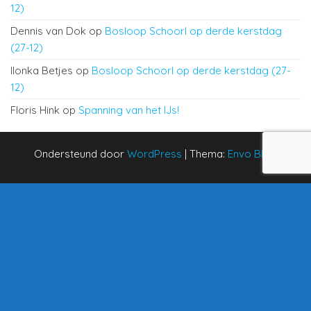
12)
Dennis van Dok
op
Bosloop Schoorl op derde kerstdag
(27-12)
Ilonka Betjes
op
Bosloop Schoorl op derde kerstdag (27-
12)
Floris Hink
op
Spanning van het IJs!
Ondersteund door
WordPress
|
Thema:
Envo Blog