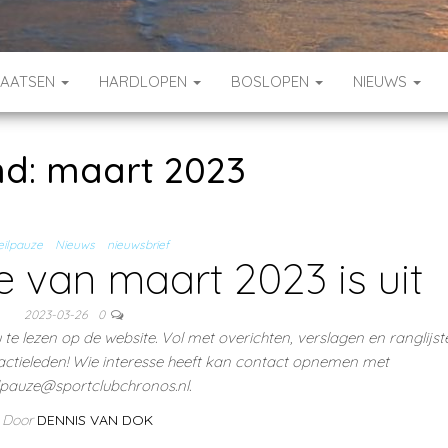
HAATSEN
HARDLOPEN
BOSLOPEN
NIEUWS
nd:
maart 2023
ilpauze
Nieuws
nieuwsbrief
 van maart 2023 is uit
2023-03-26
0
te lezen op de website. Vol met overichten, verslagen en ranglijst
actieleden! Wie interesse heeft kan contact opnemen met
lpauze@sportclubchronos.nl.
Door
DENNIS VAN DOK