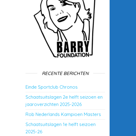
RECENTE BERICHTEN
Einde Sportclub Chronos
Schaatsuitslagen 2e helft seizoen en
jaaroverzichten 2025-2026
Rob Nederlands Kampioen Masters
Schaatsuitslagen 1e helft seizoen
2025-26