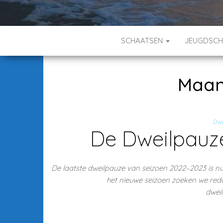
SCHAATSEN
JEUGDSC
Maa
Dwe
De Dweilpauze
De laatste dweilpauze van seizoen 2022–2023 is nu 
het nieuwe seizoen zoeken we red
dwei