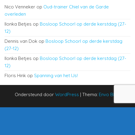
Nico Venneker
op
Oud-trainer Chiel van de Garde
overleden
Ilonka Betjes
op
Bosloop Schoorl op derde kerstdag (27-
12)
Dennis van Dok
op
Bosloop Schoorl op derde kerstdag
(27-12)
Ilonka Betjes
op
Bosloop Schoorl op derde kerstdag (27-
12)
Floris Hink
op
Spanning van het IJs!
Ondersteund door
WordPress
|
Thema:
Envo Blog