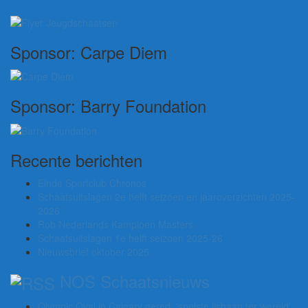
Sponsor: Carpe Diem
Sponsor: Barry Foundation
Recente berichten
Einde Sportclub Chronos
Schaatsuitslagen 2e helft seizoen en jaaroverzichten 2025-
2026
Rob Nederlands Kampioen Masters
Schaatsuitslagen 1e helft seizoen 2025-26
Nieuwsbrief oktober 2025
NOS Schaatsnieuws
Olympic Oval in Calgary gered, 'snelste ijsbaan ter wereld'