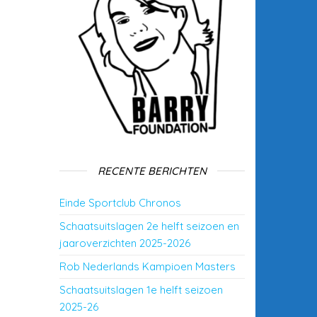
RECENTE BERICHTEN
Einde Sportclub Chronos
Schaatsuitslagen 2e helft seizoen en
jaaroverzichten 2025-2026
Rob Nederlands Kampioen Masters
Schaatsuitslagen 1e helft seizoen
2025-26