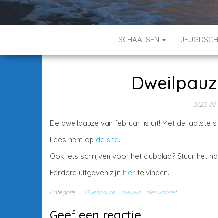
SCHAATSEN
JEUGDSC
Dweilpauz
2023-02-
De dweilpauze van februari is uit! Met de laatste s
Lees hem op
de site
.
Ook iets schrijven voor het clubblad? Stuur het n
Eerdere uitgaven zijn
hier
te vinden.
Categorie
Dweilpauze
Nieuws
nieuwsbrief
Geef een reactie