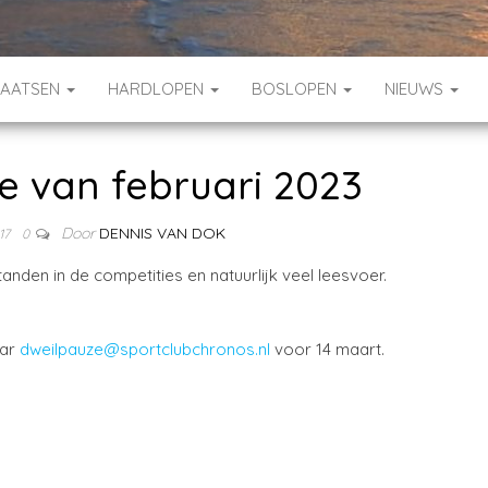
HAATSEN
HARDLOPEN
BOSLOPEN
NIEUWS
e van februari 2023
Door
DENNIS VAN DOK
17
0
tanden in de competities en natuurlijk veel leesvoer.
aar
dweilpauze@sportclubchronos.nl
voor 14 maart.