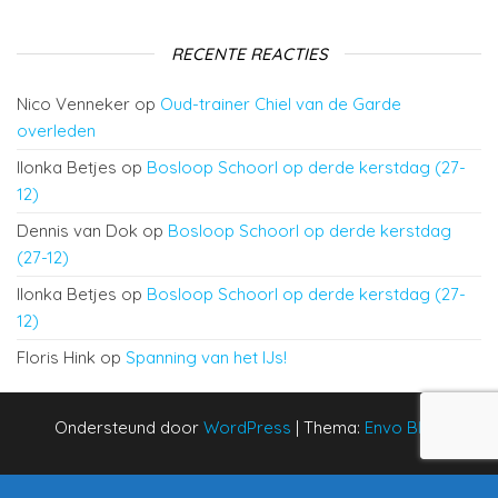
RECENTE REACTIES
Nico Venneker
op
Oud-trainer Chiel van de Garde
overleden
Ilonka Betjes
op
Bosloop Schoorl op derde kerstdag (27-
12)
Dennis van Dok
op
Bosloop Schoorl op derde kerstdag
(27-12)
Ilonka Betjes
op
Bosloop Schoorl op derde kerstdag (27-
12)
Floris Hink
op
Spanning van het IJs!
Ondersteund door
WordPress
|
Thema:
Envo Blog