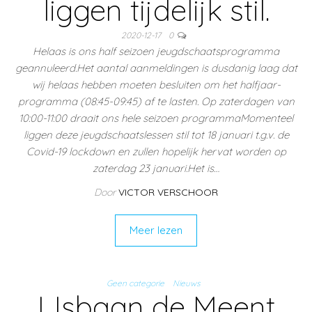
liggen tijdelijk stil.
2020-12-17
0
Helaas is ons half seizoen jeugdschaatsprogramma
geannuleerd.Het aantal aanmeldingen is dusdanig laag dat
wij helaas hebben moeten besluiten om het halfjaar-
programma (08:45-09:45) af te lasten. Op zaterdagen van
10:00-11:00 draait ons hele seizoen programmaMomenteel
liggen deze jeugdschaatslessen stil tot 18 januari t.g.v. de
Covid-19 lockdown en zullen hopelijk hervat worden op
zaterdag 23 januari.Het is…
Door
VICTOR VERSCHOOR
Meer lezen
Geen categorie
Nieuws
IJsbaan de Meent