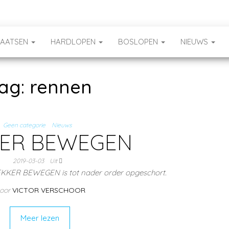
HAATSEN
HARDLOPEN
BOSLOPEN
NIEUWS
ag:
rennen
Geen categorie
Nieuws
ER BEWEGEN
2019-03-03
Uit
KKER BEWEGEN is tot nader order opgeschort.
oor
VICTOR VERSCHOOR
Meer lezen