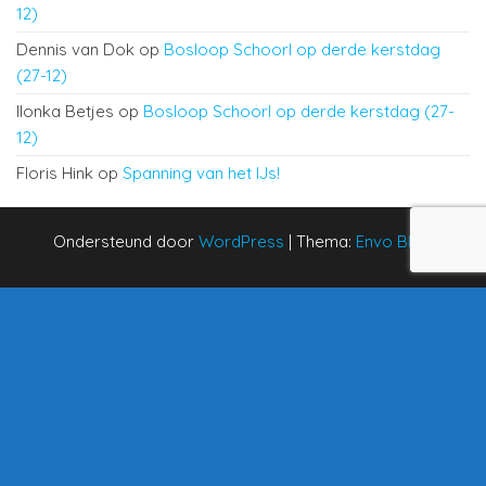
12)
Dennis van Dok
op
Bosloop Schoorl op derde kerstdag
(27-12)
Ilonka Betjes
op
Bosloop Schoorl op derde kerstdag (27-
12)
Floris Hink
op
Spanning van het IJs!
Ondersteund door
WordPress
|
Thema:
Envo Blog