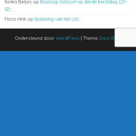
Ilonka Betjes
op
Bosloop Schoorl op derde kerstdag (27-
12)
Floris Hink
op
Spanning van het IJs!
Ondersteund door
WordPress
|
Thema:
Envo Blog