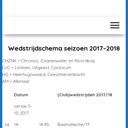
Wedstrijdschema seizoen 2017–2018
CHZNK = Chronos, Zwanenwater en Noordkop
LUC = Limmen, Uitgeest, Castricum
HG = Heerhugowaard, Geestmerambacht
AM = Alkmaar
Datum
(Club)wedstrijden 2017/18
versie: 5-
10-2017
za
14-
18.45-
Baanselectie/YF