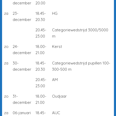
december
20.00
za
23-
18.45-
HG
december
20.30
20.45-
Categoriewedstrijd 3000/5000
23.00
m
zo
24-
18.00-
Kerst
december
21.00
za
30-
18.45-
Categoriewedstrijd pupillen 100-
december
20.30
300-500 m
20.45-
AM
23.00
zo
31-
18.00-
Oudjaar
december
21.00
za
06-januari
18.45-
AIJC