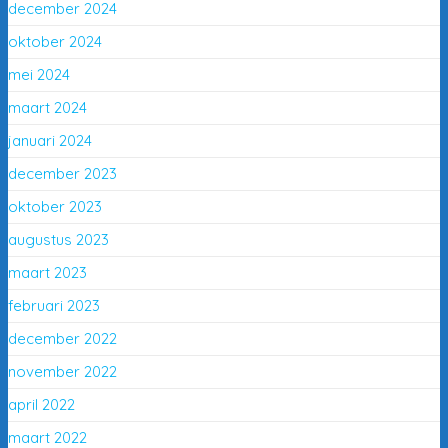
december 2024
oktober 2024
mei 2024
maart 2024
januari 2024
december 2023
oktober 2023
augustus 2023
maart 2023
februari 2023
december 2022
november 2022
april 2022
maart 2022