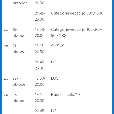
oktober
20.30
20.45-
Categoriewedstrijd 500/1500
23.00
el
zo
15-
18.00-
Categoriewedstrijd 100-300-
oktober
20.00
500-1000
za
21-
18.45-
CHZNK
oktober
20.30
20.45-
HG
s
23.00
zo
22-
18.00-
LUC
oktober
20.00
za
28-
18.45-
Baanselectie/YF
oktober
20.30
rl
20.45-
HG