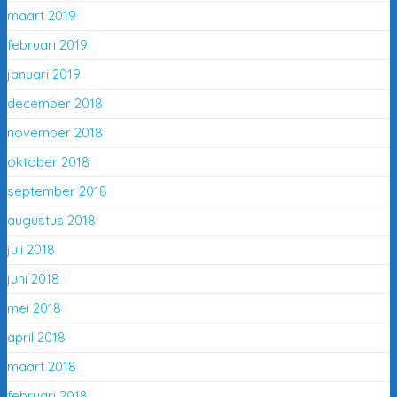
maart 2019
februari 2019
januari 2019
december 2018
november 2018
oktober 2018
september 2018
augustus 2018
juli 2018
juni 2018
mei 2018
april 2018
maart 2018
februari 2018