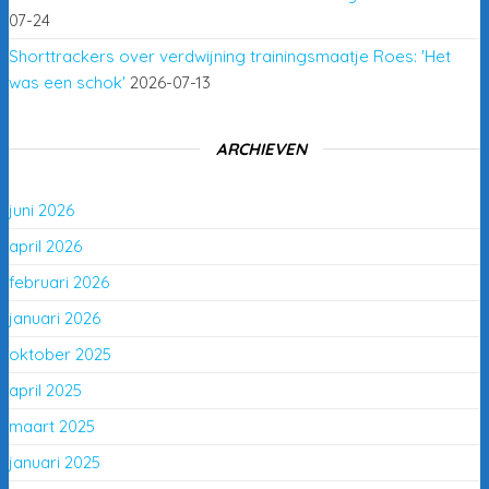
07-24
Shorttrackers over verdwijning trainingsmaatje Roes: 'Het
was een schok'
2026-07-13
ARCHIEVEN
juni 2026
april 2026
februari 2026
januari 2026
oktober 2025
april 2025
maart 2025
januari 2025