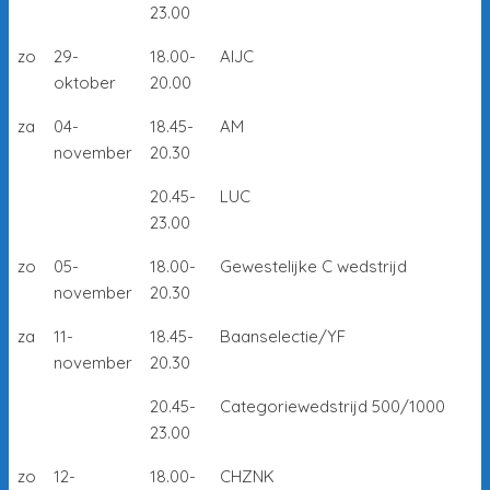
23.00
zo
29-
18.00-
AIJC
oktober
20.00
za
04-
18.45-
AM
november
20.30
20.45-
LUC
23.00
zo
05-
18.00-
Gewestelijke C wedstrijd
november
20.30
za
11-
18.45-
Baanselectie/YF
november
20.30
20.45-
Categoriewedstrijd 500/1000
23.00
zo
12-
18.00-
CHZNK