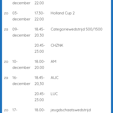
december
22.00
zo
03-
17.30-
Holland Cup 2
december
22.00
za
09-
18.45-
Categoriewedstrijd 500/1500
december
20.30
20.45-
CHZNK
23.00
zo
10-
18.00-
AM
december
20.00
za
16-
18.45-
AIJC
december
20,30
20.45-
LUC
23.00
zo
17-
18.00-
jeugdschaatswedstrijd