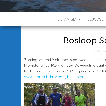
SCHAATSEN
JEUGDSC
Bosloop S
2016-09-
Zondagochtend 9 oktober is de tweede uit een ree
kilometer of de 10,5 kilometer. De wedstrijd ga
Nederland. De start is om 10.30 bij Grandcafé GN
www.sportclubchronos.nl/boslopen
.