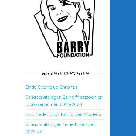
RECENTE BERICHTEN
Einde Sportclub Chronos
Schaatsuitslagen 2e helft seizoen en
jaaroverzichten 2025-2026
Rob Nederlands Kampioen Masters
Schaatsuitslagen 1e helft seizoen
2025-26