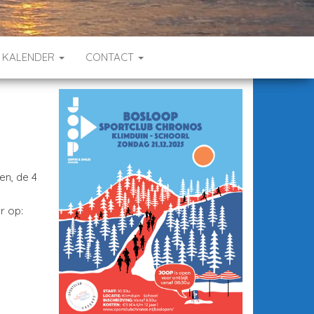
KALENDER
CONTACT
en, de 4
n
r op: