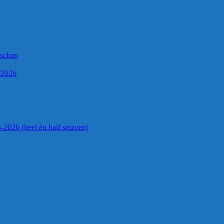
nschap
/2026
-2026 (heel én half seizoen)