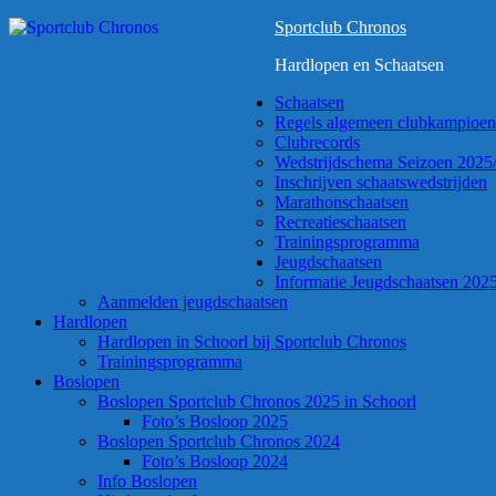
Sportclub Chronos
Hardlopen en Schaatsen
Schaatsen
Regels algemeen clubkampioe
Clubrecords
Wedstrijdschema Seizoen 2025
Inschrijven schaatswedstrijden
Marathonschaatsen
Recreatieschaatsen
Trainingsprogramma
Jeugdschaatsen
Informatie Jeugdschaatsen 2025
Aanmelden jeugdschaatsen
Hardlopen
Hardlopen in Schoorl bij Sportclub Chronos
Trainingsprogramma
Boslopen
Boslopen Sportclub Chronos 2025 in Schoorl
Foto’s Bosloop 2025
Boslopen Sportclub Chronos 2024
Foto’s Bosloop 2024
Info Boslopen