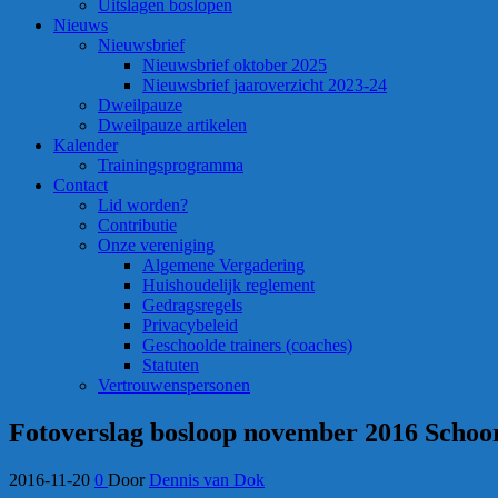
Uitslagen boslopen
Nieuws
Nieuwsbrief
Nieuwsbrief oktober 2025
Nieuwsbrief jaaroverzicht 2023-24
Dweilpauze
Dweilpauze artikelen
Kalender
Trainingsprogramma
Contact
Lid worden?
Contributie
Onze vereniging
Algemene Vergadering
Huishoudelijk reglement
Gedragsregels
Privacybeleid
Geschoolde trainers (coaches)
Statuten
Vertrouwenspersonen
Fotoverslag bosloop november 2016 Schoo
2016-11-20
0
Door
Dennis van Dok