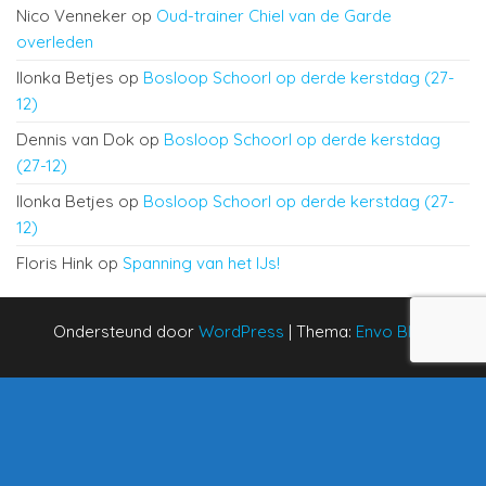
Nico Venneker
op
Oud-trainer Chiel van de Garde
overleden
Ilonka Betjes
op
Bosloop Schoorl op derde kerstdag (27-
12)
Dennis van Dok
op
Bosloop Schoorl op derde kerstdag
(27-12)
Ilonka Betjes
op
Bosloop Schoorl op derde kerstdag (27-
12)
Floris Hink
op
Spanning van het IJs!
Ondersteund door
WordPress
|
Thema:
Envo Blog