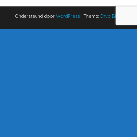
Ondersteund door
WordPress
|
Thema:
Envo Blog