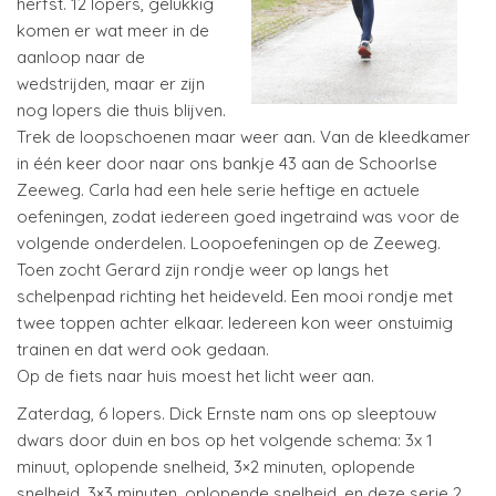
herfst. 12 lopers, gelukkig
komen er wat meer in de
aanloop naar de
wedstrijden, maar er zijn
nog lopers die thuis blijven.
Trek de loopschoenen maar weer aan. Van de kleedkamer
in één keer door naar ons bankje 43 aan de Schoorlse
Zeeweg. Carla had een hele serie heftige en actuele
oefeningen, zodat iedereen goed ingetraind was voor de
volgende onderdelen. Loopoefeningen op de Zeeweg.
Toen zocht Gerard zijn rondje weer op langs het
schelpenpad richting het heideveld. Een mooi rondje met
twee toppen achter elkaar. Iedereen kon weer onstuimig
trainen en dat werd ook gedaan.
Op de fiets naar huis moest het licht weer aan.
Zaterdag, 6 lopers. Dick Ernste nam ons op sleeptouw
dwars door duin en bos op het volgende schema: 3x 1
minuut, oplopende snelheid, 3×2 minuten, oplopende
snelheid, 3×3 minuten, oplopende snelheid, en deze serie 2