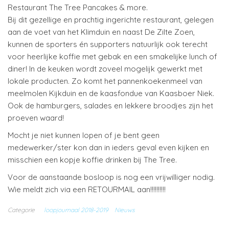
Restaurant The Tree Pancakes & more.
Bij dit gezellige en prachtig ingerichte restaurant, gelegen
aan de voet van het Klimduin en naast De Zilte Zoen,
kunnen de sporters én supporters natuurlijk ook terecht
voor heerlijke koffie met gebak en een smakelijke lunch of
diner! In de keuken wordt zoveel mogelijk gewerkt met
lokale producten. Zo komt het pannenkoekenmeel van
meelmolen Kijkduin en de kaasfondue van Kaasboer Niek.
Ook de hamburgers, salades en lekkere broodjes zijn het
proeven waard!
Mocht je niet kunnen lopen of je bent geen
medewerker/ster kon dan in ieders geval even kijken en
misschien een kopje koffie drinken bij The Tree.
Voor de aanstaande bosloop is nog een vrijwilliger nodig.
Wie meldt zich via een RETOURMAIL aan!!!!!!!!!!
Categorie
loopjournaal 2018-2019
Nieuws