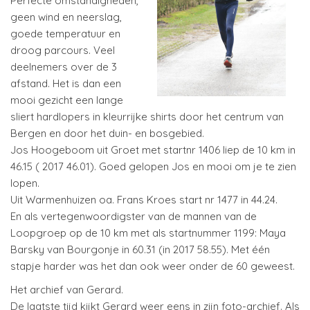
Perfecte omstandigheden,
geen wind en neerslag,
goede temperatuur en
droog parcours. Veel
deelnemers over de 3
afstand. Het is dan een
mooi gezicht een lange
sliert hardlopers in kleurrijke shirts door het centrum van
Bergen en door het duin- en bosgebied.
Jos Hoogeboom uit Groet met startnr 1406 liep de 10 km in
46.15 ( 2017 46.01). Goed gelopen Jos en mooi om je te zien
lopen.
Uit Warmenhuizen oa. Frans Kroes start nr 1477 in 44.24.
En als vertegenwoordigster van de mannen van de
Loopgroep op de 10 km met als startnummer 1199: Maya
Barsky van Bourgonje in 60.31 (in 2017 58.55). Met één
stapje harder was het dan ook weer onder de 60 geweest.
Het archief van Gerard.
De laatste tijd kijkt Gerard weer eens in zijn foto-archief. Als