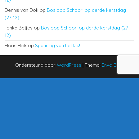
Dennis van Dok
op
Bosloop Schoorl op derde kerstdag
(27-12)
Ilonka Betjes
op
Bosloop Schoorl op derde kerstdag (27-
12)
Floris Hink
op
Spanning van het IJs!
Ondersteund door
WordPress
|
Thema:
Envo Blog