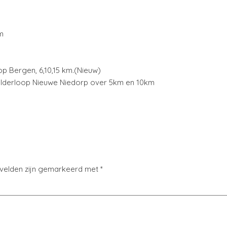
m
p Bergen, 6,10,15 km.(Nieuw)
olderloop Nieuwe Niedorp over 5km en 10km
 velden zijn gemarkeerd met
*