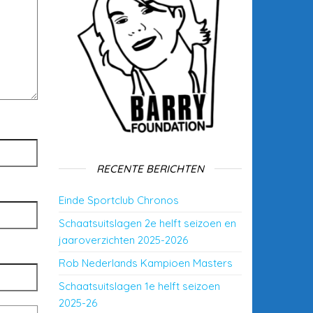
RECENTE BERICHTEN
Einde Sportclub Chronos
Schaatsuitslagen 2e helft seizoen en
jaaroverzichten 2025-2026
Rob Nederlands Kampioen Masters
Schaatsuitslagen 1e helft seizoen
2025-26