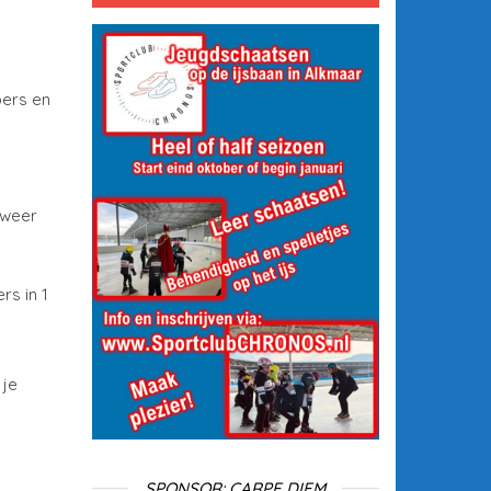
pers en
 weer
rs in 1
 je
SPONSOR: CARPE DIEM