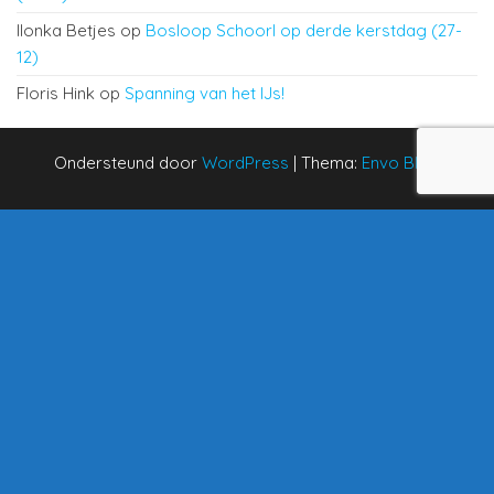
Ilonka Betjes
op
Bosloop Schoorl op derde kerstdag (27-
12)
Floris Hink
op
Spanning van het IJs!
Ondersteund door
WordPress
|
Thema:
Envo Blog