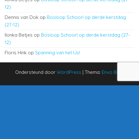
12)
Dennis van Dok
op
Bosloop Schoorl op derde kerstdag
(27-12)
Ilonka Betjes
op
Bosloop Schoorl op derde kerstdag (27-
12)
Floris Hink
op
Spanning van het IJs!
Ondersteund door
WordPress
|
Thema:
Envo Blog