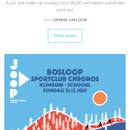
3 juni. We zullen op vrijdag rond 18u00 vertrekken vanaf een
centraal…
Door
DENNIS VAN DOK
Meer lezen