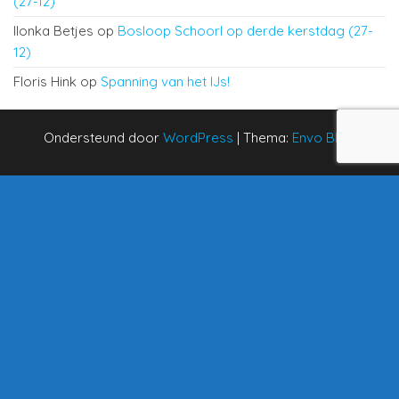
(27-12)
Ilonka Betjes
op
Bosloop Schoorl op derde kerstdag (27-
12)
Floris Hink
op
Spanning van het IJs!
Ondersteund door
WordPress
|
Thema:
Envo Blog