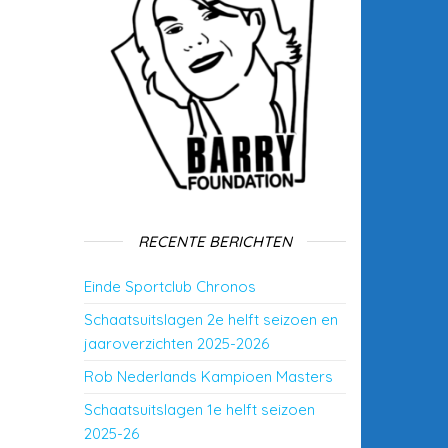
RECENTE BERICHTEN
Einde Sportclub Chronos
Schaatsuitslagen 2e helft seizoen en
jaaroverzichten 2025-2026
Rob Nederlands Kampioen Masters
Schaatsuitslagen 1e helft seizoen
2025-26