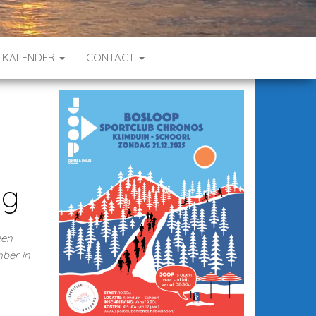
KALENDER
CONTACT
ag
een
ber in