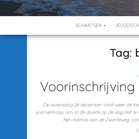
SCHAATSEN
JEUGDSC
Tag:
B
Voorinschrijving
Op woensdag 26 december vindt weer de Kerst
voorverkoop, om zo de drukte op de dag zelf te
het clubhuis aan de Zwarteweg, van 9
D