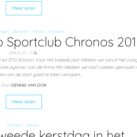
Meer lezen
lagen
Boslopen
Nieuws
Verslagen
p Sportclub Chronos 20
2016-12-27
0
n en STG Schoorl. Voor het tweede jaar hebben we vanuit het clu
 grote pylonen van de firma Min hebben we start vakken gemaakt 
 km om de start goed te laten verlopen.…
Door
DENNIS VAN DOK
Meer lezen
Boslopen
Nieuws
weede kerstdag in het