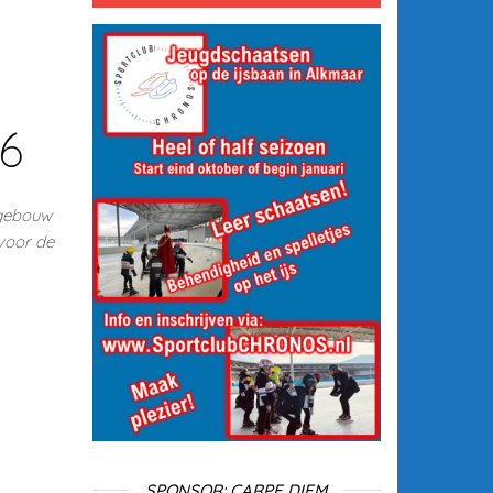
16
bgebouw
voor de
SPONSOR: CARPE DIEM