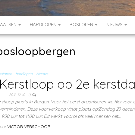
HAATSEN
HARDLOPEN
BOSLOPEN
NIEUWS
bosloopbergen
oslopen
hardlopen
Nieuws
 Kerstloop op 2e kerstd
2018-12-10
0
loop plaats in Bergen. Voor het eerst organiseren we hiervoor 
 verminderen. Deze voorverkoop vindt plaats op:Zondag 23 decem
.30 uur tot 11.00 uur. Dit werkt vooral als veel mensen het…
oor
VICTOR VERSCHOOR